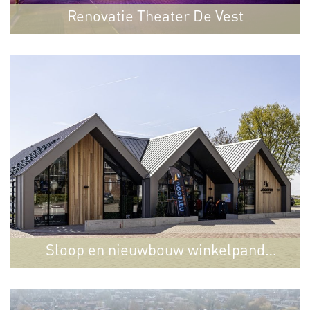
Renovatie Theater De Vest
Alkmaar
Sloop en nieuwbouw winkelpand
Enkhuizen
Joosten Watersport