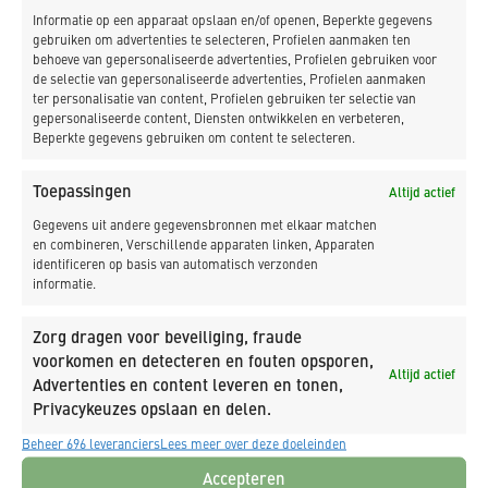
Informatie op een apparaat opslaan en/of openen, Beperkte gegevens
Nieuwbouw restaurant en kantoor
gebruiken om advertenties te selecteren, Profielen aanmaken ten
behoeve van gepersonaliseerde advertenties, Profielen gebruiken voor
Callantsoog
Dorpsplein
de selectie van gepersonaliseerde advertenties, Profielen aanmaken
ter personalisatie van content, Profielen gebruiken ter selectie van
gepersonaliseerde content, Diensten ontwikkelen en verbeteren,
Beperkte gegevens gebruiken om content te selecteren.
Toepassingen
Altijd actief
Gegevens uit andere gegevensbronnen met elkaar matchen
en combineren, Verschillende apparaten linken, Apparaten
identificeren op basis van automatisch verzonden
informatie.
Zorg dragen voor beveiliging, fraude
voorkomen en detecteren en fouten opsporen,
Altijd actief
Advertenties en content leveren en tonen,
Ver- en nieuwbouw hotel en woning
Privacykeuzes opslaan en delen.
Durgerdam
Beheer 696 leveranciers
Lees meer over deze doeleinden
Accepteren