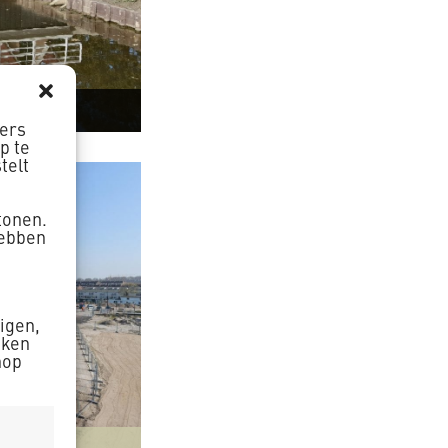
is
ners
p te
telt
tonen.
hebben
zigen,
aken
nop
chool