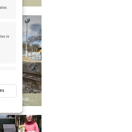
aties
ies te
ijd actief
es
gankelijker
am
ijd actief