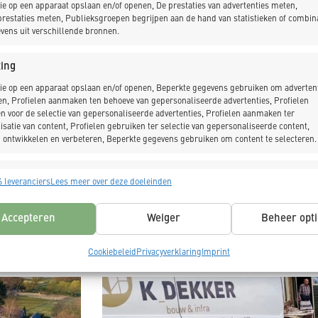
ie op een apparaat opslaan en/of openen, De prestaties van advertenties meten,
restaties meten, Publieksgroepen begrijpen aan de hand van statistieken of combin
vens uit verschillende bronnen.
ing
ie op een apparaat opslaan en/of openen, Beperkte gegevens gebruiken om advertent
en, Profielen aanmaken ten behoeve van gepersonaliseerde advertenties, Profielen
n voor de selectie van gepersonaliseerde advertenties, Profielen aanmaken ter
isatie van content, Profielen gebruiken ter selectie van gepersonaliseerde content,
 ontwikkelen en verbeteren, Beperkte gegevens gebruiken om content te selecteren.
singen
Alt
 leveranciers
Lees meer over deze doeleinden
s uit andere gegevensbronnen met elkaar matchen en combineren,
lende apparaten linken, Apparaten identificeren op basis van automatisch
Accepteren
Weiger
Beheer opti
n informatie.
voor BNA
Station Alkmaar Noord: toe
Cookiebeleid
Privacyverklaring
Imprint
ragen voor beveiliging, fraude voorkomen en detecteren en
en uiterst duurza
 opsporen, Advertenties en content leveren en tonen,
Alt
ykeuzes opslaan en delen.