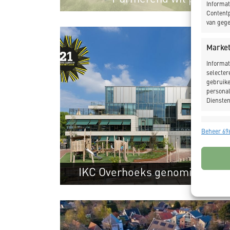
Informat
Contentp
van gege
Market
Informat
selecter
gebruike
personal
Diensten
Toepas
Beheer 696
Gegeven
Verschil
verzonde
IKC Overhoeks genomineerd 
Zorg d
Beste gebouw 2021!
fouten
Privac