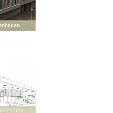
zenhagen
or iedereen