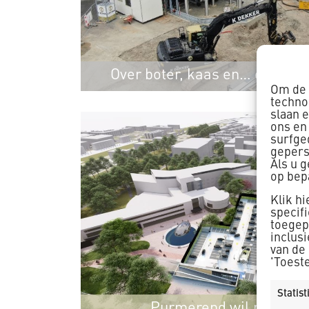
Over boter, kaas en… op eier
Om de 
techno
slaan 
ons en
surfge
gepers
Als u 
op bep
Klik h
specif
toegepa
inclus
van de
'Toest
Statis
Purmerend wil parkere