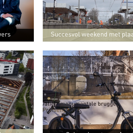
wers
Succesvol weekend met plaa
station