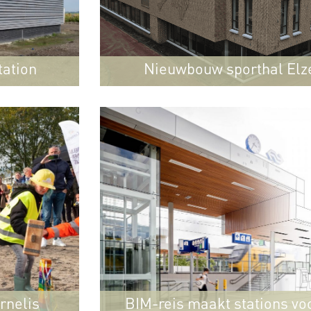
ation
Nieuwbouw sporthal El
Amsterdam
rnelis
BIM-reis maakt stations vo