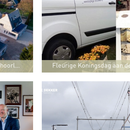
choorl
Fleurige Koningsdag aan d
erd