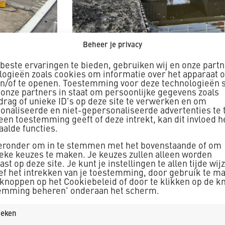
Beheer je privacy
en lopen
Bouwrijp is de bas
beste ervaringen te bieden, gebruiken wij en onze part
logieën zoals cookies om informatie over het apparaat o
en/of te openen. Toestemming voor deze technologieën s
 onze partners in staat om persoonlijke gegevens zoals
drag of unieke ID's op deze site te verwerken en om
onaliseerde en niet-gepersonaliseerde advertenties te 
geen toestemming geeft of deze intrekt, kan dit invloed 
aalde functies.
ieronder om in te stemmen met het bovenstaande of om
ieke keuzes te maken. Je keuzes zullen alleen worden
st op deze site. Je kunt je instellingen te allen tijde wij
ief het intrekken van je toestemming, door gebruik te m
 knoppen op het Cookiebeleid of door te klikken op de k
emming beheren' onderaan het scherm.
tieken
n!
Alles draait om de s