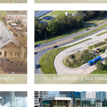
toegankelijk
rnelis
Herinrichting bus tran
Den Oever